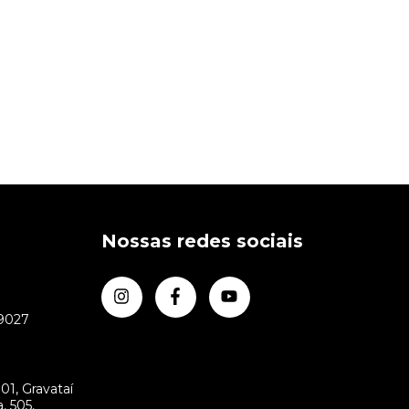
Nossas redes sociais
-9027
m
01, Gravataí
, 505,