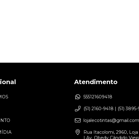
cional
Atendimento
MOS
555121609418
(51) 2160-9418 | (51) 3895
ENTO
lojalecotintas@gmail.co
MÍDIA
Rua Itacolomi, 2960, Loja 
| Av. Obedy Cândido Vieira