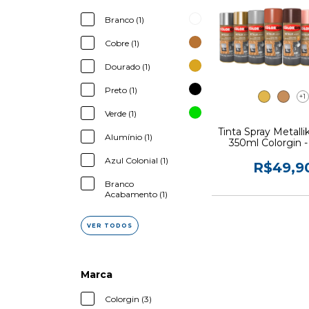
Branco (1)
Cobre (1)
Dourado (1)
Preto (1)
+1
Verde (1)
Tinta Spray Metallik
Alumínio (1)
350ml Colorgin -
Azul Colonial (1)
R$49,9
Branco
Acabamento (1)
VER TODOS
Marca
Colorgin (3)