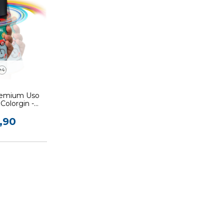
+4
Premium Uso
Colorgin -
es
,90