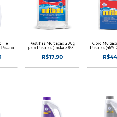
 pH e
Pastilhas Multiação 200g
Cloro Multiaç
 Piscinas
para Piscinas (Tricloro 90%
Piscinas (45% C
l
Cloro Ativo) - Hidroazul
Hidro
0
R$17,90
R$44