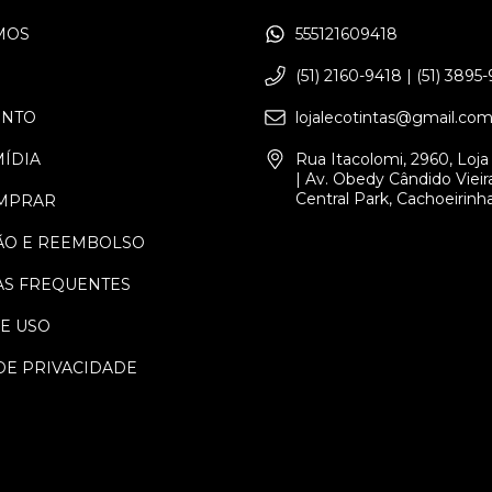
MOS
555121609418
(51) 2160-9418 | (51) 3895
ENTO
lojalecotintas@gmail.co
MÍDIA
Rua Itacolomi, 2960, Loja 
| Av. Obedy Cândido Vieira
Central Park, Cachoeirinh
MPRAR
ÃO E REEMBOLSO
S FREQUENTES
E USO
DE PRIVACIDADE