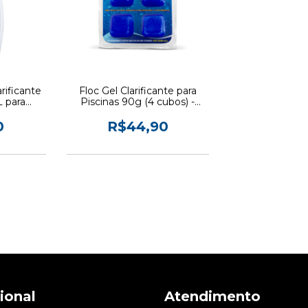
rificante
Floc Gel Clarificante para
 para
Piscinas 90g (4 cubos) -
oazul
Hidroazul
0
R$44,90
cional
Atendimento