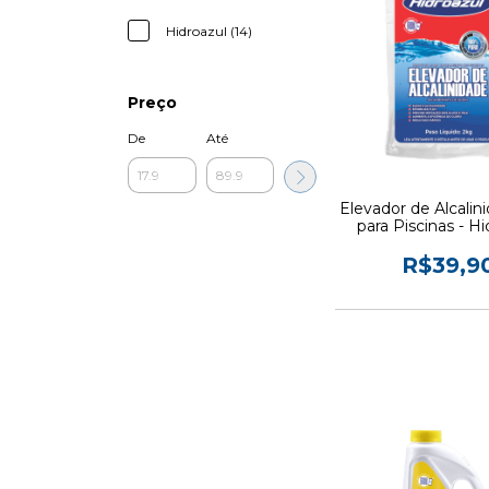
Hidroazul (14)
Preço
De
Até
Elevador de Alcalin
para Piscinas - Hi
R$39,9