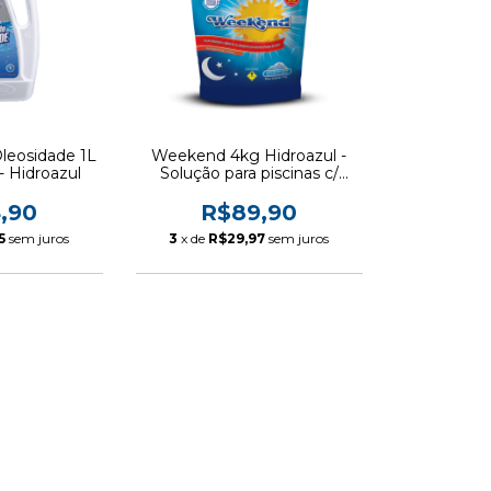
Oleosidade 1L
Weekend 4kg Hidroazul -
- Hidroazul
Solução para piscinas c/
água verde
,90
R$89,90
5
sem juros
3
x de
R$29,97
sem juros