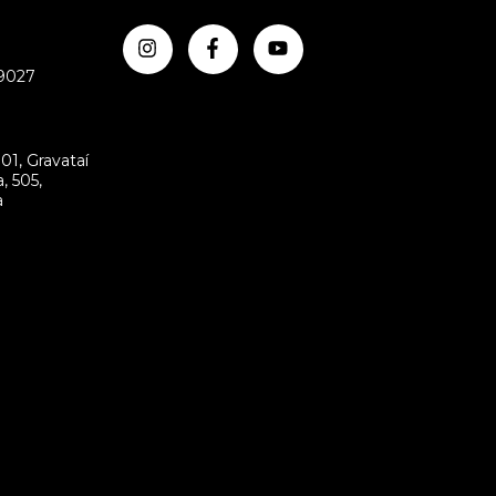
-9027
m
01, Gravataí
, 505,
a