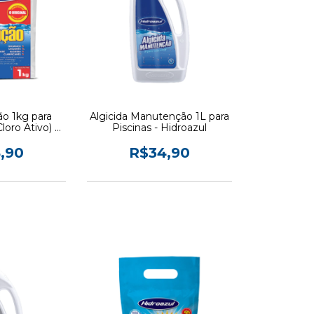
ão 1kg para
Algicida Manutenção 1L para
loro Ativo) -
Piscinas - Hidroazul
azul
,90
R$34,90