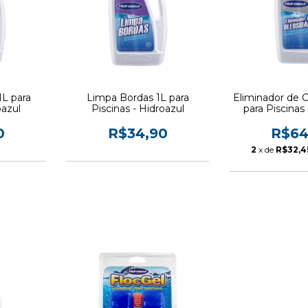
1L para
Limpa Bordas 1L para
Eliminador de 
oazul
Piscinas - Hidroazul
para Piscinas 
0
R$34,90
R$64
2
x de
R$32,4