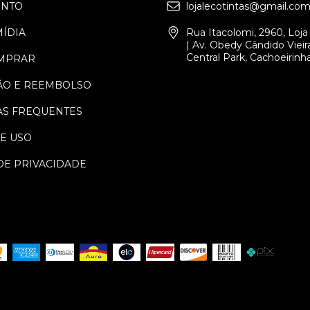
ENTO
lojalecotintas@gmail.co
MÍDIA
Rua Itacolomi, 2960, Loja 
| Av. Obedy Cândido Vieira
Central Park, Cachoeirinh
MPRAR
ÃO E REEMBOLSO
S FREQUENTES
E USO
DE PRIVACIDADE