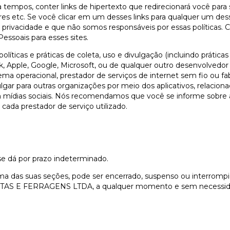
tempos, conter links de hipertexto que redirecionará você para 
res etc. Se você clicar em um desses links para qualquer um dess
e privacidade e que não somos responsáveis por essas políticas. Co
essoais para esses sites.
líticas e práticas de coleta, uso e divulgação (incluindo prática
, Apple, Google, Microsoft, ou de qualquer outro desenvolvedor
istema operacional, prestador de serviços de internet sem fio ou fa
ar para outras organizações por meio dos aplicativos, relacionada
mídias sociais. Nós recomendamos que você se informe sobre a 
 cada prestador de serviço utilizado.
e dá por prazo indeterminado.
a das suas seções, pode ser encerrado, suspenso ou interrompi
S E FERRAGENS LTDA, a qualquer momento e sem necessidade