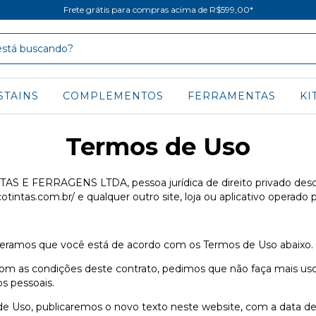
Frete grátis para compras acima de R$599,00*
STAINS
COMPLEMENTOS
FERRAMENTAS
KI
Termos de Uso
E FERRAGENS LTDA, pessoa jurídica de direito privado descr
cotintas.com.br/ e qualquer outro site, loja ou aplicativo operado p
deramos que você está de acordo com os Termos de Uso abaixo.
com as condições deste contrato, pedimos que não faça mais us
s pessoais.
e Uso, publicaremos o novo texto neste website, com a data de