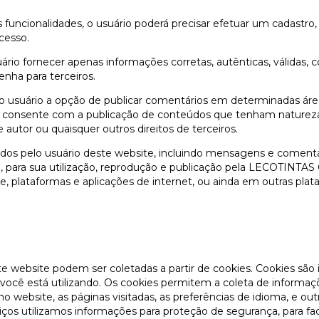
 funcionalidades, o usuário poderá precisar efetuar um cadastro
cesso.
uário fornecer apenas informações corretas, autênticas, válidas,
enha para terceiros.
ao usuário a opção de publicar comentários em determinadas
nsente com a publicação de conteúdos que tenham natureza di
 de autor ou quaisquer outros direitos de terceiros.
dos pelo usuário deste website, incluindo mensagens e comentár
tável, para sua utilização, reprodução e publicação pela LECOTI
lataformas e aplicações de internet, ou ainda em outras plata
e website podem ser coletadas a partir de cookies. Cookies sã
cê está utilizando. Os cookies permitem a coleta de informaçõ
 website, as páginas visitadas, as preferências de idioma, e ou
ços utilizamos informações para proteção de segurança, para facil