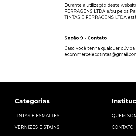
Durante a utilização deste webs
FERRAGENS LTDA e/ou pelos Parc
TINTAS E FERRAGENS LTDA estão e
Seção 9 - Contato
Caso você tenha qualquer dúvida 
ecommercelecotintas@gmail.co
Categorias
Institu
TINTAS E ESMALTES
QUEM SO
VERNIZES E STAINS
CONTATO