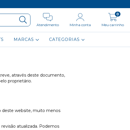
0
Atendimento
Minha conta
Meu carrinho
TS
MARCAS
CATEGORIAS
eve, através deste documento,
elo proprietário.
o deste website, muito menos
 revisão atualizada. Podemos