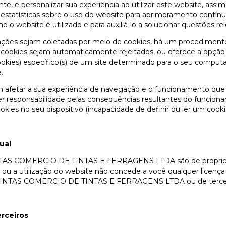
e, e personalizar sua experiência ao utilizar este website, assi
tatísticas sobre o uso do website para aprimoramento contínu
 o website é utilizado e para auxiliá-lo a solucionar questões re
ações sejam coletadas por meio de cookies, há um procedimento
ookies sejam automaticamente rejeitados, ou oferece a opção de
okies) específico(s) de um site determinado para o seu computa
.
 afetar a sua experiência de navegação e o funcionamento que e
er responsabilidade pelas consequências resultantes do funcion
kies no seu dispositivo (incapacidade de definir ou ler um cooki
ual
TAS COMERCIO DE TINTAS E FERRAGENS LTDA são de propried
 ou a utilização do website não concede a você qualquer licença 
COTINTAS COMERCIO DE TINTAS E FERRAGENS LTDA ou de tercei
erceiros