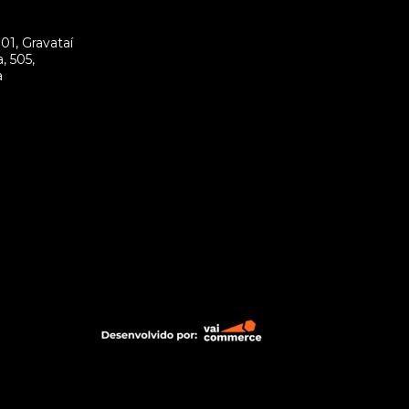
m
01, Gravataí
, 505,
a