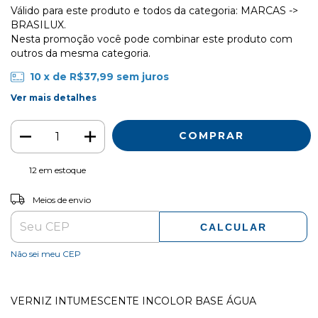
Válido para este produto e todos da categoria: MARCAS ->
BRASILUX.
Nesta promoção você pode combinar este produto com
outros da mesma categoria.
10
x de
R$37,99
sem juros
Ver mais detalhes
12
em estoque
ALTERAR CEP
Entregas para o CEP:
Meios de envio
CALCULAR
Não sei meu CEP
VERNIZ INTUMESCENTE INCOLOR BASE ÁGUA