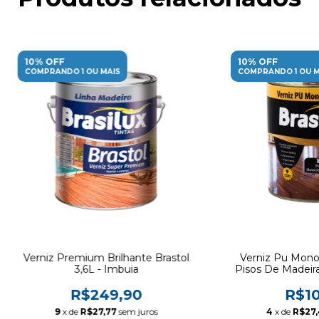
10% OFF
10% OFF
COMPRANDO 1 OU MAIS
COMPRANDO 1 OU M
Verniz Premium Brilhante Brastol
Verniz Pu Mon
3,6L - Imbuia
Pisos De Madeira
R$249,90
R$10
9
x de
R$27,77
sem juros
4
x de
R$27