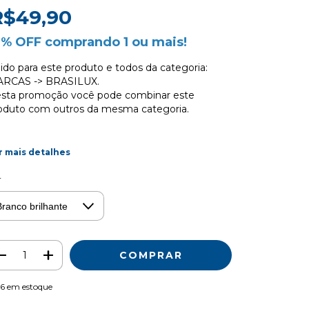
R$49,90
0% OFF comprando 1 ou mais!
lido para este produto e todos da categoria:
RCAS -> BRASILUX.
sta promoção você pode combinar este
oduto com outros da mesma categoria.
r mais detalhes
r
16
em estoque