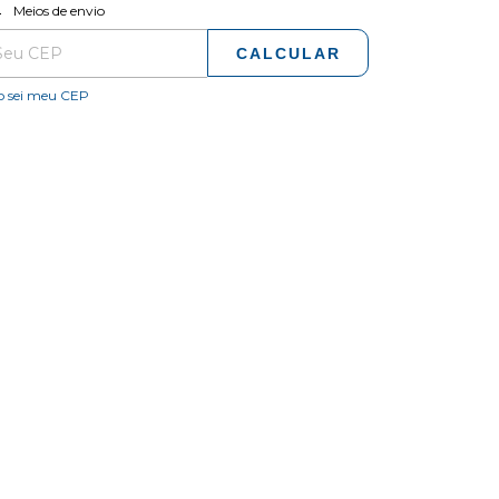
ALTERAR CEP
regas para o CEP:
Meios de envio
CALCULAR
o sei meu CEP