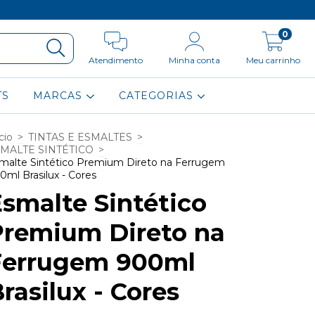
0
Atendimento
Minha conta
Meu carrinho
TS
MARCAS
CATEGORIAS
cio
>
TINTAS E ESMALTES
>
MALTE SINTÉTICO
>
malte Sintético Premium Direto na Ferrugem
0ml Brasilux - Cores
smalte Sintético
Premium Direto na
Ferrugem 900ml
rasilux - Cores