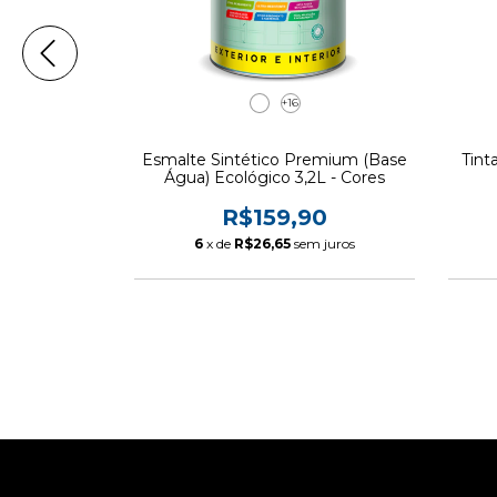
+16
ustrial 900ml
Esmalte Sintético Premium (Base
Tint
ores
Água) Ecológico 3,2L - Cores
0
R$159,90
6
x de
R$26,65
sem juros