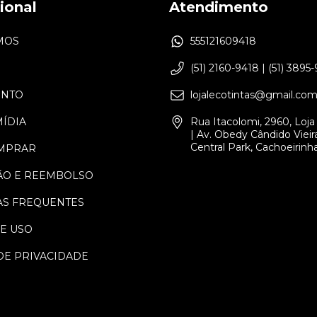
cional
Atendimento
MOS
555121609418
(51) 2160-9418 | (51) 3895
ENTO
lojalecotintas@gmail.co
MÍDIA
Rua Itacolomi, 2960, Loja 
| Av. Obedy Cândido Vieira
Central Park, Cachoeirinh
MPRAR
ÃO E REEMBOLSO
S FREQUENTES
E USO
DE PRIVACIDADE