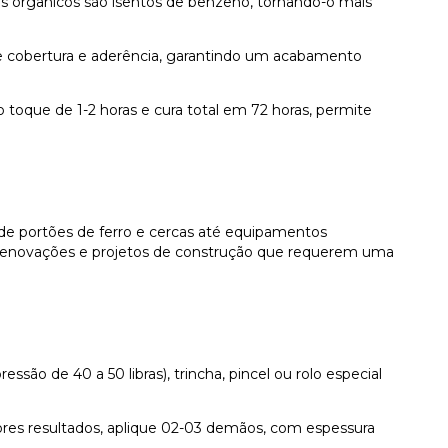
s orgânicos são isentos de benzeno, tornando-o mais
te cobertura e aderência, garantindo um acabamento
que de 1-2 horas e cura total em 72 horas, permite
de portões de ferro e cercas até equipamentos
ra renovações e projetos de construção que requerem uma
ssão de 40 a 50 libras), trincha, pincel ou rolo especial
es resultados, aplique 02-03 demãos, com espessura