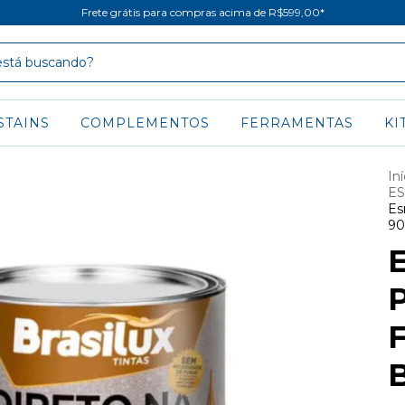
Frete grátis para compras acima de R$599,00*
STAINS
COMPLEMENTOS
FERRAMENTAS
KI
Iní
ES
Es
90
E
B