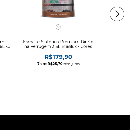
+7
um
Esmalte Sintético Premium Direto
Esmalte Sin
6L -
na Ferrugem 3,6L Brasilux - Cores
R$179,90
7
x de
R$25,70
sem juros