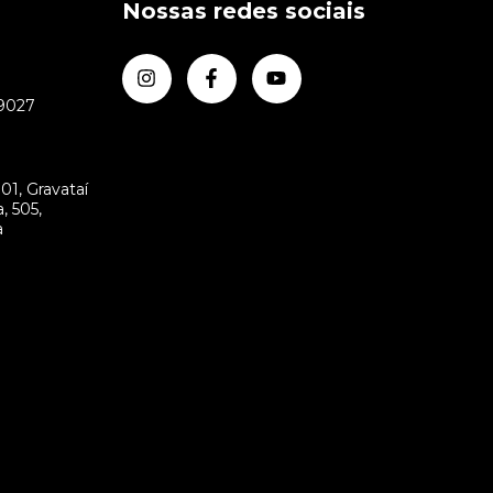
Nossas redes sociais
-9027
m
01, Gravataí
, 505,
a