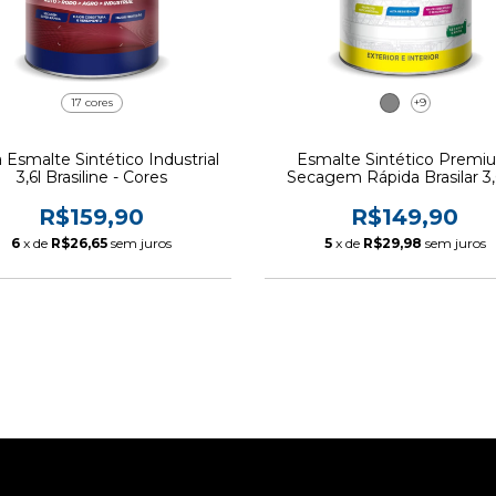
17 cores
+9
a Esmalte Sintético Industrial
Esmalte Sintético Premi
3,6l Brasiline - Cores
Secagem Rápida Brasilar 3,
Cores
R$159,90
R$149,90
6
x de
R$26,65
sem juros
5
x de
R$29,98
sem juros