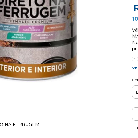
1
Vá
MA
Ne
pr
Ve
Co
TO NA FERRUGEM