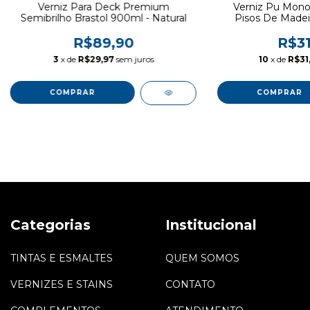
Verniz Para Deck Premium
Verniz Pu Mon
Semibrilho Brastol 900ml - Natural
Pisos De Madeira
R$89,90
R$31
3
x de
R$29,97
sem juros
10
x de
R$31
Categorias
Institucional
TINTAS E ESMALTES
QUEM SOMOS
VERNIZES E STAINS
CONTATO