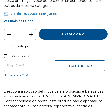
Nesta promoção você pode combinar este produto com
outros da mesma categoria.
2
x de
R$29,95
sem juros
Ver mais detalhes
6
em estoque
ALTERAR CEP
Entregas para o CEP:
Meios de envio
CALCULAR
Não sei meu CEP
Descubra a solução definitiva para a proteção e beleza das
suas madeiras com o FUNGOFF STAIN IMPREGNANTE!
Com tecnologia de ponta, este produto não é apenas um
acabamento; é uma barreira impenetrável contra os