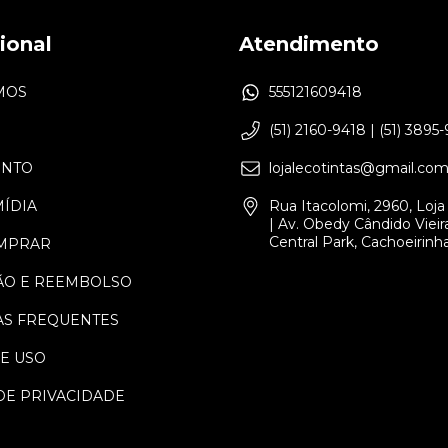
cional
Atendimento
MOS
555121609418
(51) 2160-9418 | (51) 3895
ENTO
lojalecotintas@gmail.co
MÍDIA
Rua Itacolomi, 2960, Loja 
| Av. Obedy Cândido Vieira
Central Park, Cachoeirinh
MPRAR
ÃO E REEMBOLSO
S FREQUENTES
E USO
DE PRIVACIDADE