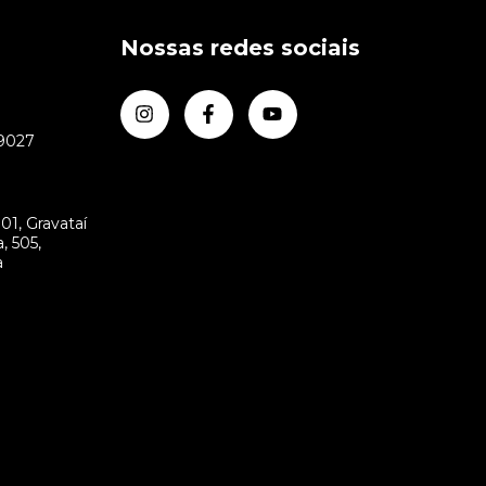
Nossas redes sociais
-9027
m
01, Gravataí
, 505,
a