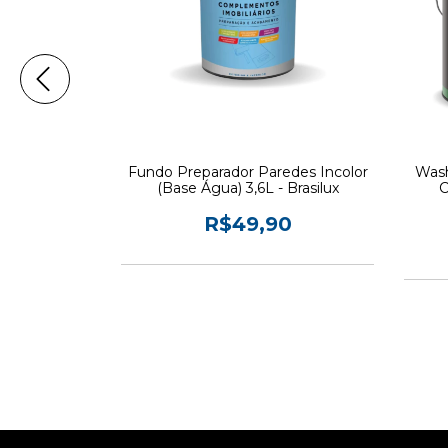
em Brasilux
Fundo Preparador Paredes Incolor
Wash
lizante 1L
(Base Água) 3,6L - Brasilux
C
4,90
R$49,90