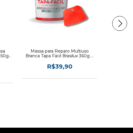
ssa
Massa para Reparo Multiuso
Galvalumi 
450g -
Branca Tapa Fácil Brasilux 360g +
para Aç
Espátula
R$39,90
R
7
x d