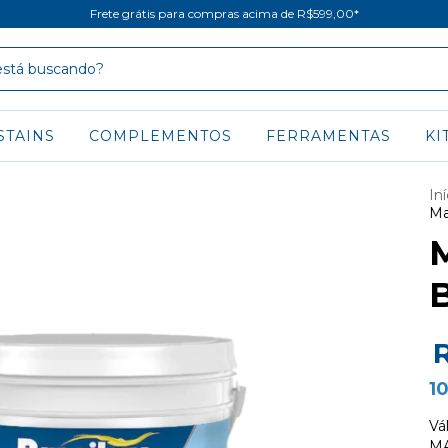
Frete grátis para compras acima de R$599,00*
STAINS
COMPLEMENTOS
FERRAMENTAS
KI
Iní
Ma
B
1
Vá
MA