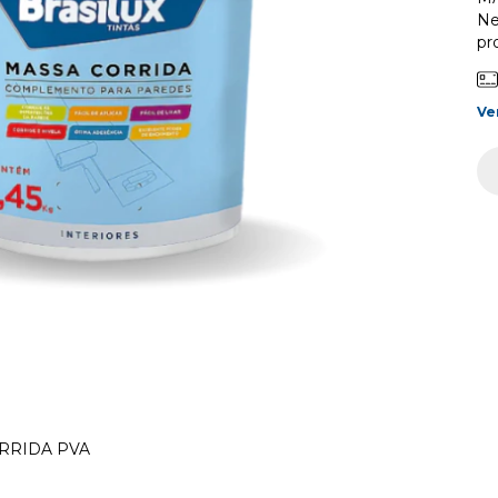
Ne
pr
Ve
RRIDA PVA