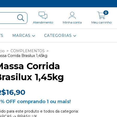
0
Atendimento
Minha conta
Meu carrinho
TS
MARCAS
CATEGORIAS
cio
>
COMPLEMENTOS
>
ssa Corrida Brasilux 1,45kg
Massa Corrida
rasilux 1,45kg
R$16,90
0% OFF comprando 1 ou mais!
lido para este produto e todos da categoria:
RCAS -> BRASILUX.