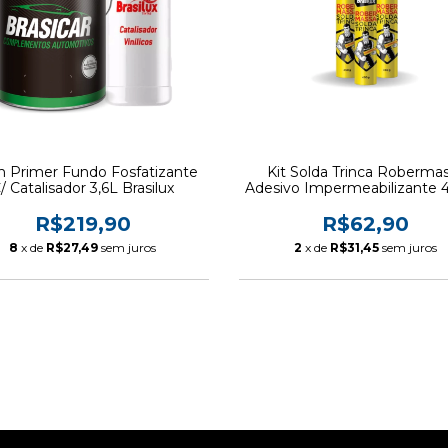
 Primer Fundo Fosfatizante
Kit Solda Trinca Roberma
/ Catalisador 3,6L Brasilux
Adesivo Impermeabilizante 
3 un
R$219,90
R$62,90
8
x de
R$27,49
sem juros
2
x de
R$31,45
sem juros