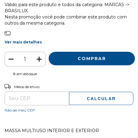
Válido para este produto e todos da categoria: MARCAS ->
BRASILUX.
Nesta promoção você pode combinar este produto com
outros da mesma categoria.
Ver mais detalhes
8
em estoque
ALTERAR CEP
Entregas para o CEP:
Meios de envio
CALCULAR
Não sei meu CEP
MASSA MULTIUSO INTERIOR E EXTERIOR