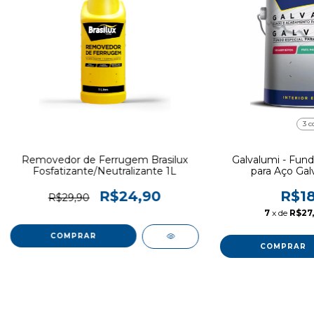
3 c
Removedor de Ferrugem Brasilux
Galvalumi - Fun
Fosfatizante/Neutralizante 1L
para Aço Gal
R$24,90
R$18
R$29,90
7
x de
R$27,
COMPRAR