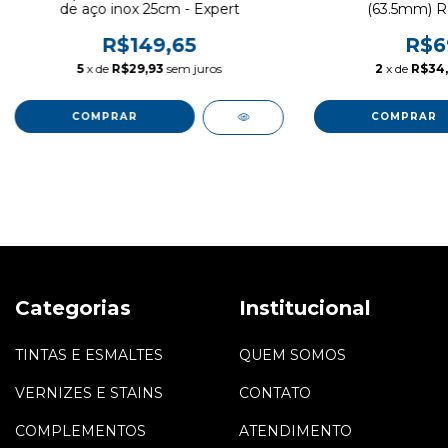
de aço inox 25cm - Expert
(63.5mm) Re
R$149,65
R$6
5
x de
R$29,93
sem juros
2
x de
R$34
Categorias
Institucional
TINTAS E ESMALTES
QUEM SOMOS
VERNIZES E STAINS
CONTATO
COMPLEMENTOS
ATENDIMENTO