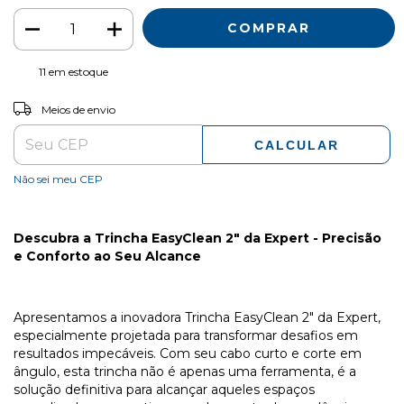
11
em estoque
ALTERAR CEP
Entregas para o CEP:
Meios de envio
CALCULAR
Não sei meu CEP
Descubra a Trincha EasyClean 2" da Expert - Precisão
e Conforto ao Seu Alcance
Apresentamos a inovadora Trincha EasyClean 2" da Expert,
especialmente projetada para transformar desafios em
resultados impecáveis. Com seu cabo curto e corte em
ângulo, esta trincha não é apenas uma ferramenta, é a
solução definitiva para alcançar aqueles espaços