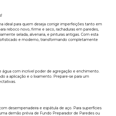
s!
lha ideal para quem deseja corrigir imperfeições tanto em
para reboco novo, firme e seco, rachaduras em paredes,
iamente selada, alvenaria, e pinturas antigas. Com esta
 sofisticado e moderno, transformando completamente
de água com incrível poder de agregação e enchimento.
ando a aplicação e o lixamento. Prepare-se para um
ctativas.
 com desempenadeira e espátula de aço. Para superfícies
uma demão prévia de Fundo Preparador de Paredes ou