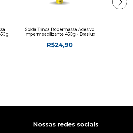
ssa
Solda Trinca Robermassa Adesivo
Massa pa
450g -
Impermeabilizante 450g - Brasilux
Branca Tapa
R$24,90
Nossas redes sociais