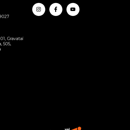
-9027
m
01, Gravataí
, 505,
a