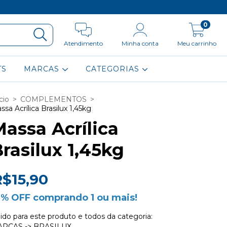
0
Atendimento
Minha conta
Meu carrinho
TS
MARCAS
CATEGORIAS
cio
>
COMPLEMENTOS
>
ssa Acrílica Brasilux 1,45kg
assa Acrílica
rasilux 1,45kg
R$15,90
0% OFF comprando 1 ou mais!
lido para este produto e todos da categoria:
RCAS -> BRASILUX.