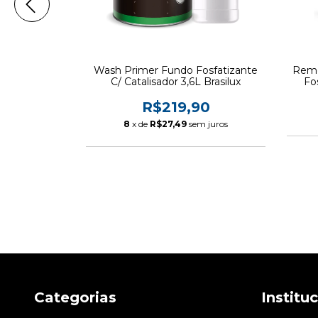
 Acabamento
Wash Primer Fundo Fosfatizante
Remo
ado 3,6L
C/ Catalisador 3,6L Brasilux
Fo
90
R$219,90
 juros
8
x de
R$27,49
sem juros
Categorias
Institu