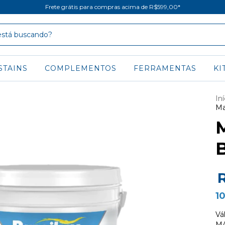
Frete grátis para compras acima de R$599,00*
STAINS
COMPLEMENTOS
FERRAMENTAS
KI
Iní
Ma
M
B
1
Vá
MA