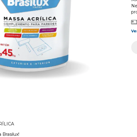
Ne
pr
Ve
ÍLICA
Brasilux!