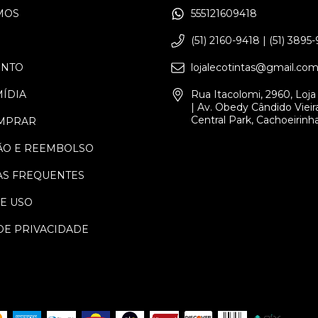
MOS
555121609418
(51) 2160-9418 | (51) 3895
ENTO
lojalecotintas@gmail.co
MÍDIA
Rua Itacolomi, 2960, Loja 
| Av. Obedy Cândido Vieira
Central Park, Cachoeirinh
MPRAR
ÃO E REEMBOLSO
S FREQUENTES
E USO
DE PRIVACIDADE