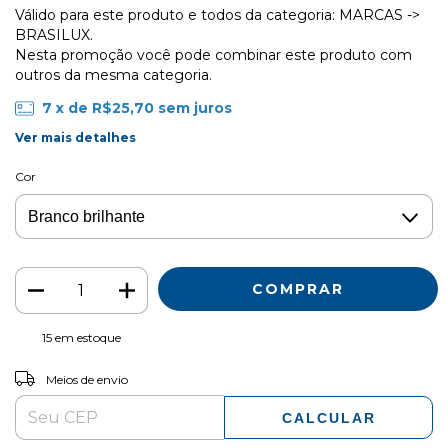
Válido para este produto e todos da categoria: MARCAS ->
BRASILUX.
Nesta promoção você pode combinar este produto com
outros da mesma categoria.
7
x de
R$25,70
sem juros
Ver mais detalhes
Cor
15
em estoque
ALTERAR CEP
Entregas para o CEP:
Meios de envio
CALCULAR