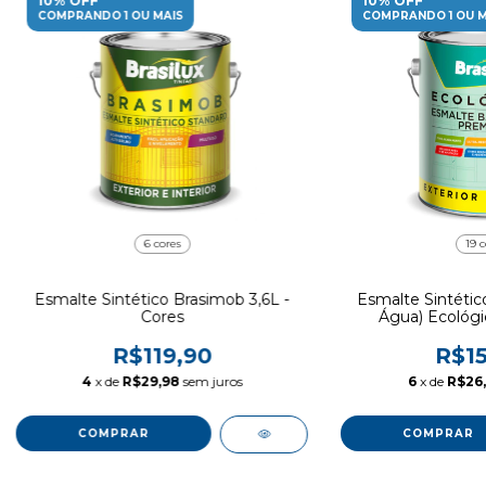
10% OFF
10% OFF
COMPRANDO 1 OU MAIS
COMPRANDO 1 OU M
6 cores
19 c
Esmalte Sintético Brasimob 3,6L -
Esmalte Sintéti
Cores
Água) Ecológic
R$119,90
R$15
4
x de
R$29,98
sem juros
6
x de
R$26,
COMPRAR
COMPRAR