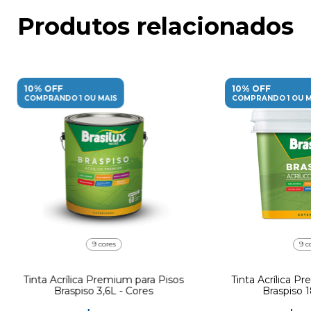
Produtos relacionados
10% OFF
10% OFF
COMPRANDO 1 OU MAIS
COMPRANDO 1 OU M
9 cores
9 c
Tinta Acrílica Premium para Pisos
Tinta Acrílica P
Braspiso 3,6L - Cores
Braspiso 1