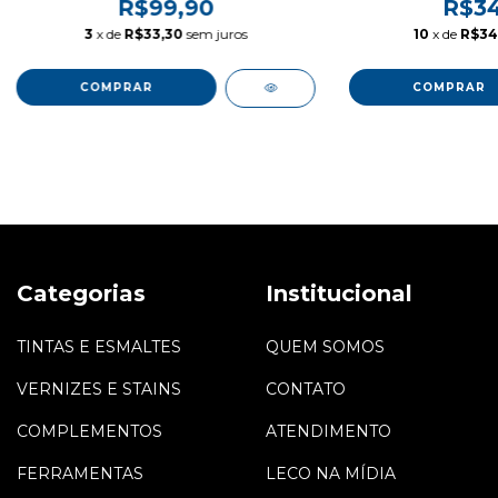
R$99,90
R$34
3
x de
R$33,30
sem juros
10
x de
R$34
COMPRAR
COMPRAR
Categorias
Institucional
TINTAS E ESMALTES
QUEM SOMOS
VERNIZES E STAINS
CONTATO
COMPLEMENTOS
ATENDIMENTO
FERRAMENTAS
LECO NA MÍDIA