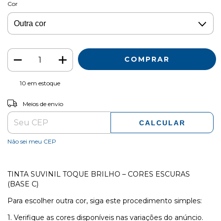
Cor
10
em estoque
ALTERAR CEP
Entregas para o CEP:
Meios de envio
CALCULAR
Não sei meu CEP
TINTA SUVINIL TOQUE BRILHO – CORES ESCURAS
(BASE C)
Para escolher outra cor, siga este procedimento simples:
1. Verifique as cores disponíveis nas variações do anúncio.