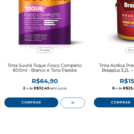
11 cores
20 c
Tinta Suvinil Toque Fosco Completo
Tinta Acrílica P
800ml - Branco e Tons Pastéis
Brasiplus 3,2L –
R$64,90
R$15
2
x de
R$32,45
sem juros
6
x de
R$25
COMPRAR
COMPRAR