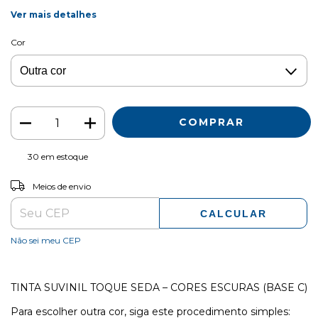
Ver mais detalhes
Cor
30
em estoque
ALTERAR CEP
Entregas para o CEP:
Meios de envio
CALCULAR
Não sei meu CEP
TINTA SUVINIL TOQUE SEDA – CORES ESCURAS (BASE C)
Para escolher outra cor, siga este procedimento simples: