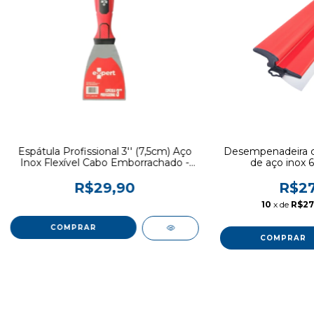
Espátula Profissional 3'' (7,5cm) Aço
Desempenadeira co
Inox Flexível Cabo Emborrachado -
de aço inox 
Expert
R$29,90
R$27
10
x de
R$27