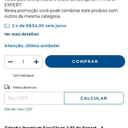
EXPERT.
Nesta promoção você pode combinar este produto com
outros da mesma categoria.
2
x de
R$34,95
sem juros
Ver mais detalhes
Atenção, última unidade!
1
em estoque
ALTERAR CEP
Entregas para o CEP:
Meios de envio
CALCULAR
Não sei meu CEP
Trincha Premium EasyClean 2.5" da Expert - A